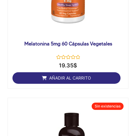
Melatonina 5mg 60 Cápsulas Vegetales
Valorado
19.35
$
con
0
de
AÑADIR AL CARRITO
5
Sin
existencias