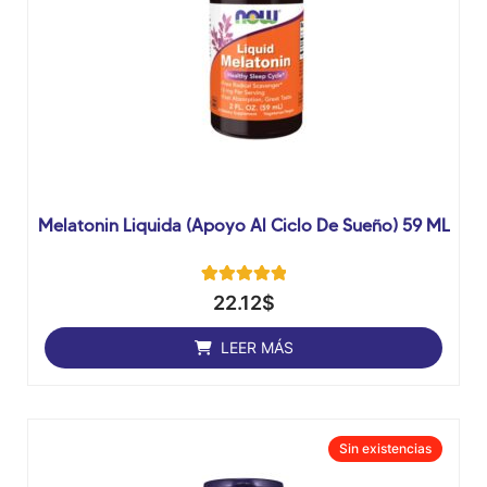
Melatonin Liquida (apoyo Al Ciclo De Sueño) 59 ML
1
Valorado con
22.12
$
5.00
de 5 en
base a
LEER MÁS
valoración
de un cliente
Sin
existencias