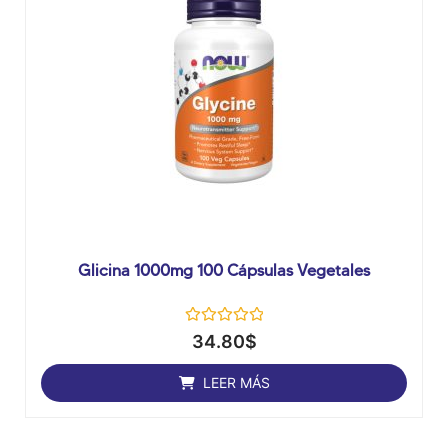
Glicina 1000mg 100 Cápsulas Vegetales
Valorado
34.80
$
con
0
de
LEER MÁS
5