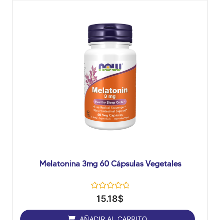
Melatonina 3mg 60 Cápsulas Vegetales
Valorado
15.18
$
con
0
de
AÑADIR AL CARRITO