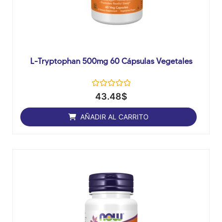
L-Tryptophan 500mg 60 Cápsulas Vegetales
Valorado
43.48
$
con
0
de
AÑADIR AL CARRITO
5