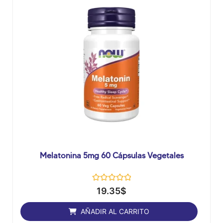
Melatonina 5mg 60 Cápsulas Vegetales
Valorado
19.35
$
con
0
de
AÑADIR AL CARRITO
5