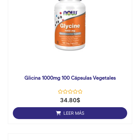
Glicina 1000mg 100 Cápsulas Vegetales
Valorado
34.80
$
con
0
de
LEER MÁS
5