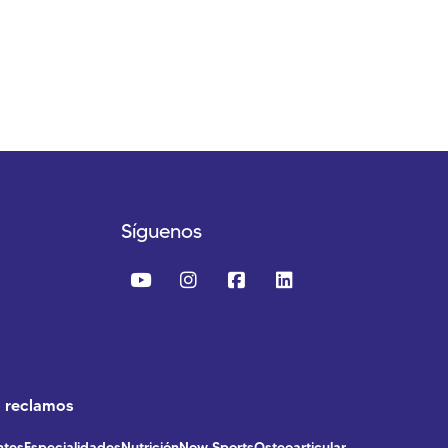
Síguenos
o reclamos
ntes
Especialidades
Nutrición
Now Sports
Osteoarticular