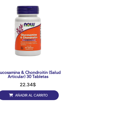
ucosamina & Chondroitin (salud
Articular) 30 Tabletas
22.34
$
AÑADIR AL CARRITO