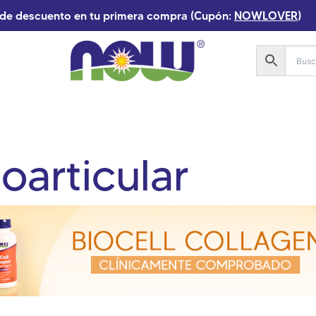
de descuento en tu primera compra (Cupón:
NOWLOVER
)
oarticular