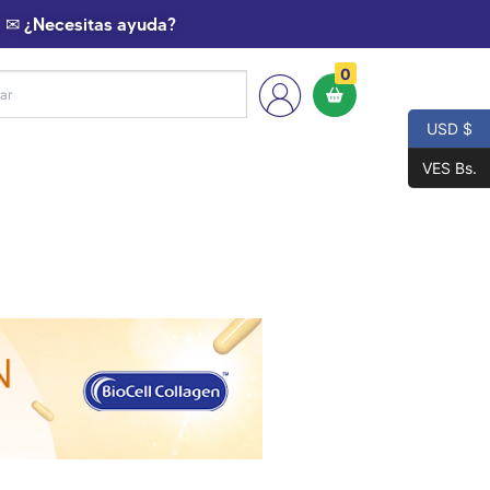
✉ ¿Necesitas ayuda?
0
USD $
VES Bs.