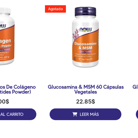
Agotado
dos De Colágeno
Glucosamina & MSM 60 Cápsulas
Gl
tides Powder)
Vegetales
00
$
22.85
$
 AL CARRITO
LEER MÁS