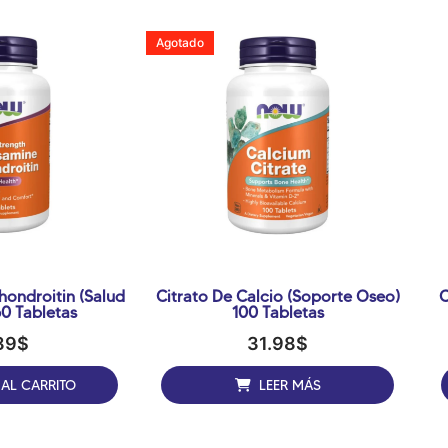
Agotado
ondroitin (salud
Citrato De Calcio (soporte Óseo)
C
rticular) 60 Tabletas
100 Tabletas
89
$
31.98
$
 AL CARRITO
LEER MÁS