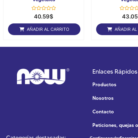
Valorado
Valorado
40.59
$
43.05
con
con
0
0
de
de
AÑADIR AL CARRITO
AÑADIR AL
5
5
Enlaces Rápidos
Productos
Nosotros
Contacto
Peticiones, quejas 
Categorías destacadas:
Cardiovascular
Energiza