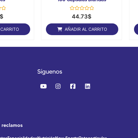
Valorado
$
44.73
$
con
0
de
 CARRITO
AÑADIR AL CARRITO
5
Síguenos
o reclamos
ntes
Especialidades
Nutrición
Now Sports
Osteoarticular