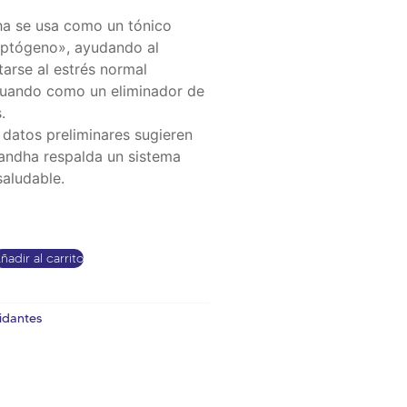
 se usa como un tónico
aptógeno», ayudando al
arse al estrés normal
tuando como un eliminador de
.
datos preliminares sugieren
andha respalda un sistema
aludable.
ñadir al carrito
idantes