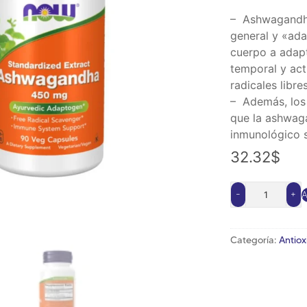
– Ashwagandha
general y «ad
cuerpo a adapt
temporal y ac
radicales libres
– Además, los 
que la ashwag
inmunológico s
32.32
$
-
+
A
Alternative:
Categoría:
Antiox