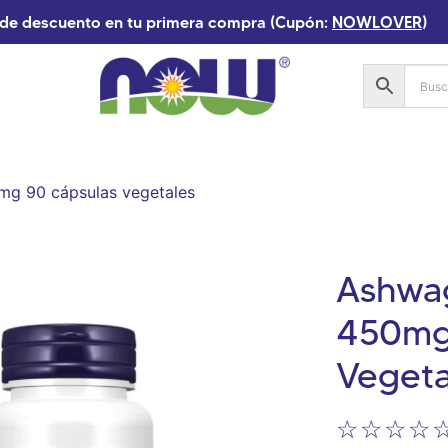
de descuento en tu primera compra (Cupón:
NOWLOVER
)
g 90 cápsulas vegetales
Ashwa
450mg
Vegeta
☆
☆
☆
☆