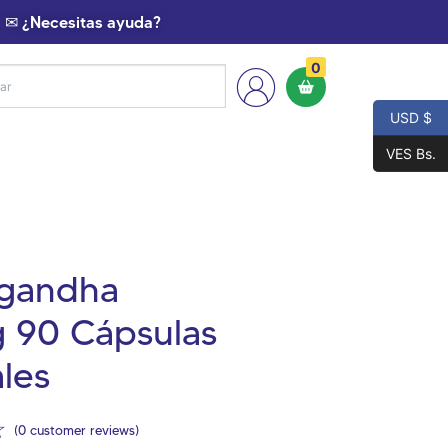
✉ ¿Necesitas ayuda?
0
USD $
VES Bs.
gandha
 90 Cápsulas
les
☆
(
0
customer reviews)