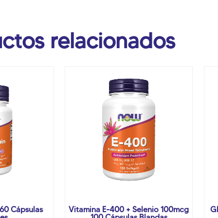
ctos relacionados
60 Cápsulas
Vitamina E-400 + Selenio 100mcg
G
es
100 Cápsulas Blandas